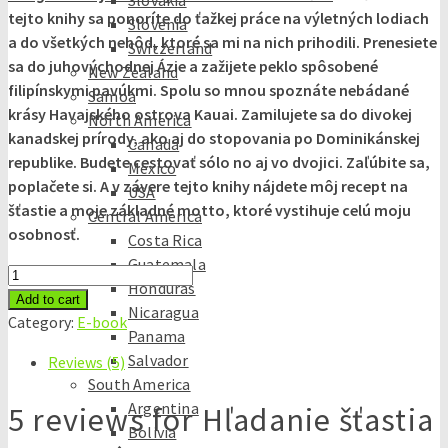
Slovakia
tejto knihy sa ponoríte do ťažkej práce na výletných lodiach
Slovenia
a do všetkých nehôd, ktoré sa mi na nich prihodili. Prenesiete
Switzerland
sa do juhovýchodnej Ázie a zažijete peklo spôsobené
New Zealand
filipínskymi pavúkmi. Spolu so mnou spoznáte nebádané
Samoa
krásy Havajského ostrova Kauai. Zamilujete sa do divokej
North America
kanadskej prírody, ako aj do stopovania po Dominikánskej
Canada
republike. Budete cestovať sólo no aj vo dvojici. Zaľúbite sa,
Mexico
poplačete si. A v závere tejto knihy nájdete môj recept na
USA
šťastie a moje základné motto, ktoré vystihuje celú moju
Central America
osobnosť.
Costa Rica
Guatemala
Hľadanie
Honduras
šťastia
Add to cart
Nicaragua
na
Category:
E-book
Panama
cestách
Salvador
Reviews (5)
quantity
South America
Argentina
5 reviews for
Hľadanie šťastia
Bolivia