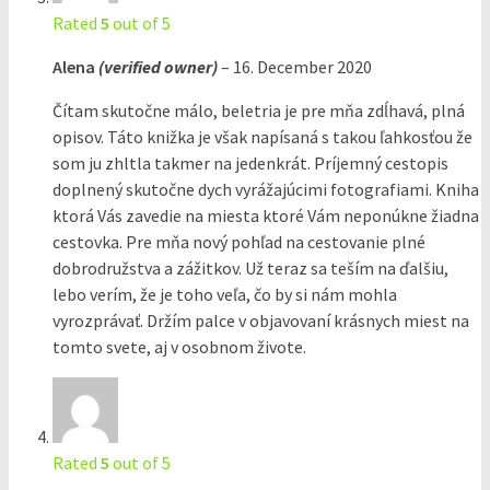
Rated
5
out of 5
Alena
(verified owner)
–
16. December 2020
Čítam skutočne málo, beletria je pre mňa zdĺhavá, plná
opisov. Táto knižka je však napísaná s takou ľahkosťou že
som ju zhltla takmer na jedenkrát. Príjemný cestopis
doplnený skutočne dych vyrážajúcimi fotografiami. Kniha
ktorá Vás zavedie na miesta ktoré Vám neponúkne žiadna
cestovka. Pre mňa nový pohľad na cestovanie plné
dobrodružstva a zážitkov. Už teraz sa teším na ďalšiu,
lebo verím, že je toho veľa, čo by si nám mohla
vyrozprávať. Držím palce v objavovaní krásnych miest na
tomto svete, aj v osobnom živote.
Rated
5
out of 5