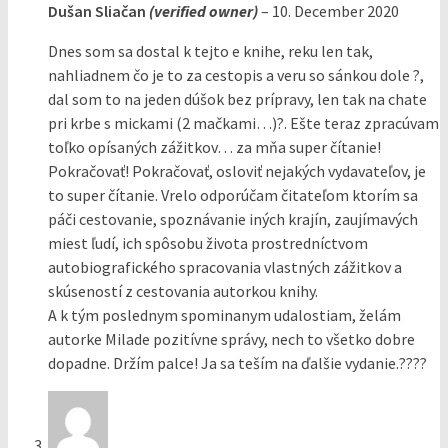
Dušan Sliačan
(verified owner)
–
10. December 2020
Dnes som sa dostal k tejto e knihe, reku len tak,
nahliadnem čo je to za cestopis a veru so sánkou dole ?,
dal som to na jeden dúšok bez prípravy, len tak na chate
pri krbe s mickami (2 mačkami…)?. Ešte teraz zpracúvam
toľko opísaných zážitkov… za mňa super čítanie!
Pokračovať! Pokračovať, osloviť nejakých vydavateľov, je
to super čítanie. Vrelo odporúčam čitateľom ktorím sa
páči cestovanie, spoznávanie iných krajín, zaujímavých
miest ľudí, ich spôsobu života prostredníctvom
autobiografického spracovania vlastných zážitkov a
skúseností z cestovania autorkou knihy.
A k tým poslednym spominanym udalostiam, želám
autorke Milade pozitívne správy, nech to všetko dobre
dopadne. Držím palce! Ja sa teším na ďalšie vydanie.????