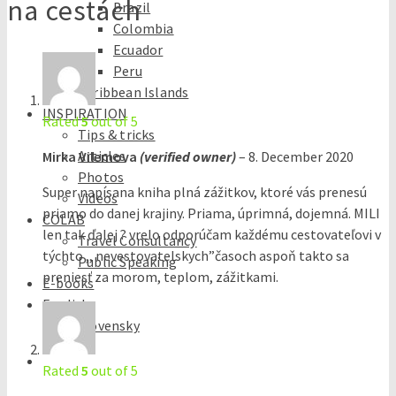
na cestách
Brazil
Colombia
Ecuador
Peru
Caribbean Islands
INSPIRATION
Rated
5
out of 5
Tips & tricks
Articles
Mirka Vilemova
(verified owner)
–
8. December 2020
Photos
Super napísana kniha plná zážitkov, ktoré vás prenesú
Videos
priamo do danej krajiny. Priama, úprimná, dojemná. MILI
COLAB
len tak ďalej ? vrelo odporúčam každému cestovateľovi v
Travel Consultancy
týchto ,, nevestovatelskych”časoch aspoň takto sa
Public Speaking
preniesť za morom, teplom, zážitkami.
E-books
English
Slovensky
Rated
5
out of 5