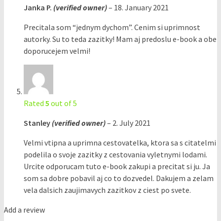
Janka P.
(verified owner)
–
18. January 2021
Precitala som “jednym dychom”. Cenim si uprimnost
autorky. Su to teda zazitky! Mam aj predoslu e-book a obe
doporucejem velmi!
Rated
5
out of 5
Stanley
(verified owner)
–
2. July 2021
Velmi vtipna a uprimna cestovatelka, ktora sa s citatelmi
podelila o svoje zazitky z cestovania vyletnymi lodami.
Urcite odporucam tuto e-book zakupi a precitat si ju. Ja
som sa dobre pobavil aj co to dozvedel. Dakujem a zelam
vela dalsich zaujimavych zazitkov z ciest po svete.
Add a review