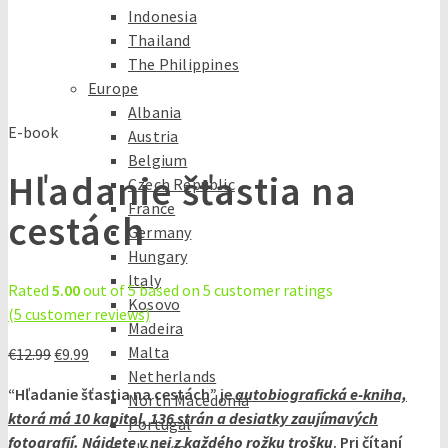
Indonesia
Thailand
The Philippines
Europe
Albania
E-book
Austria
Belgium
Hľadanie šťastia na
Czech Republic
France
cestách
Germany
Hungary
Italy
Rated
5.00
out of 5 based on
5
customer ratings
Kosovo
(
5
customer reviews)
Madeira
Malta
Original
Current
€
12.99
€
9.99
Netherlands
price
price
“Hľadanie šťastia na cestách” je
autobiografická e-kniha,
North Macedonia
was:
is:
ktorá má 10 kapitol, 136 strán a desiatky zaujímavých
Portugal
€12.99.
€9.99.
fotografií. Nájdete v nej z každého rožku trošku
. Pri čítaní